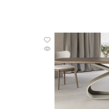
Pozrite si
v predajni
Atrium
Bratislava