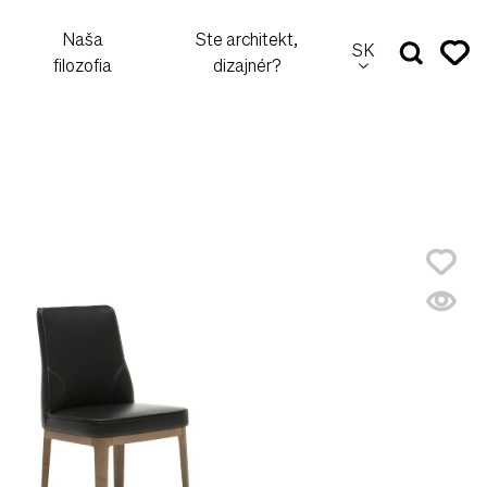
Naša
Ste architekt,
SK
filozofia
dizajnér?
P
v
A
B