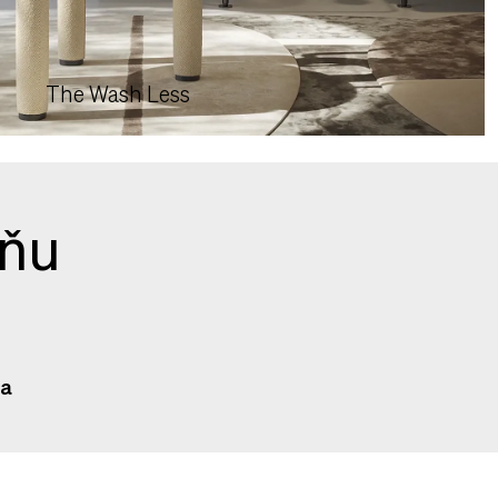
The Wash Less
jňu
va