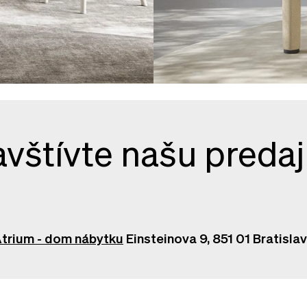
vštívte našu preda
trium - dom nábytku
Einsteinova 9, 851 01 Bratisla