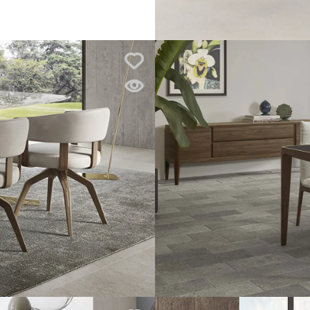
Pozrite si
v predajni
Atrium
Bratislava