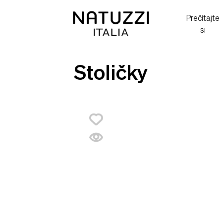
Prečítajte
si
Stoličky
Pozrite si
v predajni
Atrium
Bratislava