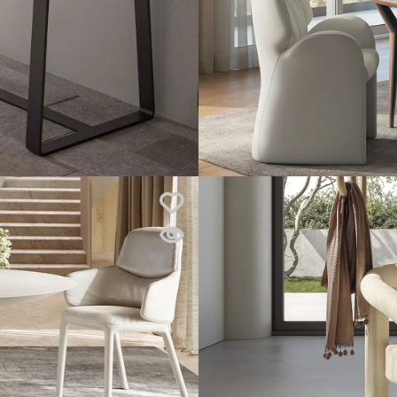
Pozrite si
v predajni
Atrium
Bratislava