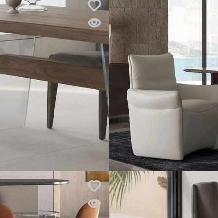
Pozrite si
v predajni
Atrium
Bratislava
Pozrite si