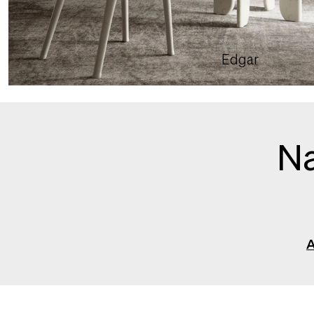
Edgar
Na
A