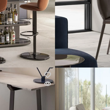
v predajni
Atrium
Bratislava
Pozrite si
v predajni
Atrium
Bratislava