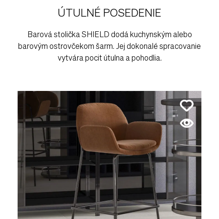
ÚTULNÉ POSEDENIE
Barová stolička SHIELD dodá kuchynským alebo
barovým ostrovčekom šarm. Jej dokonalé spracovanie
vytvára pocit útulna a pohodlia.
Pozrite
v preda
Atriu
Bratis