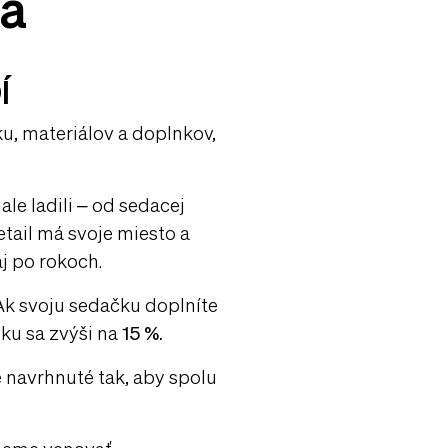
ja
Í
 materiálov a doplnkov,
le ladili – od sedacej
etail má svoje miesto a
aj po rokoch.
 Ak svoju sedačku doplníte
ku sa zvýši na
15 %.
e navrhnuté tak, aby spolu
udeme venovať.