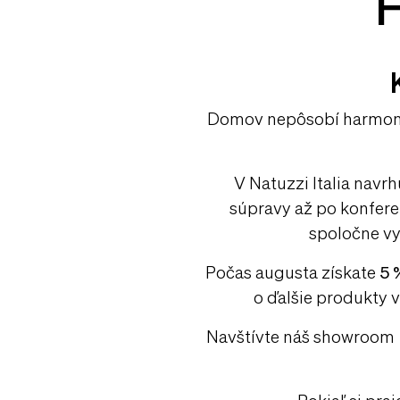
H
Domov nepôsobí harmoni
V Natuzzi Italia navr
súpravy až po konferen
spoločne vyt
Počas augusta získate
5 
o ďalšie produkty
Navštívte náš showroom
Pokiaľ si pra