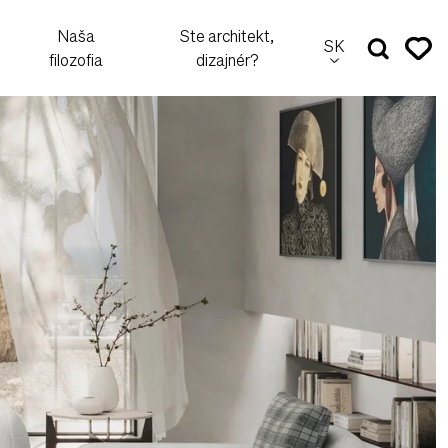
Naša
Ste architekt,
SK
filozofia
dizajnér?