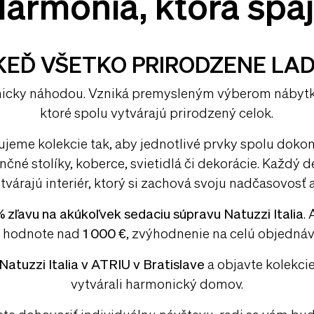
armónia, ktorá spá
KEĎ VŠETKO PRIRODZENE LAD
cky náhodou. Vzniká premysleným výberom nábytku,
ktoré spolu vytvárajú prirodzený celok.
hujeme kolekcie tak, aby jednotlivé prvky spolu dokona
čné stolíky, koberce, svietidlá či dekorácie. Každý d
várajú interiér, ktorý si zachová svoju nadčasovosť 
% zľavu na akúkoľvek sedaciu súpravu Natuzzi Italia
.
 v hodnote nad
1 000 €
, zvýhodnenie na celú objednáv
Natuzzi Italia v ATRIU v Bratislave
a objavte kolekci
vytvárali harmonický domov.
jete dohovoriť individuálnu návštevu, radi sa vám b