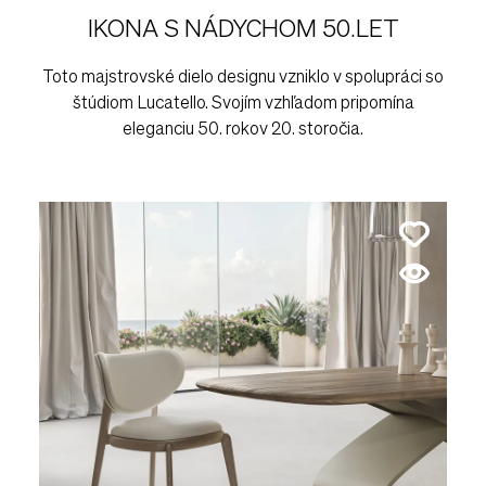
IKONA S NÁDYCHOM 50.LET
Toto majstrovské dielo designu vzniklo v spolupráci so
štúdiom Lucatello. Svojím vzhľadom pripomína
eleganciu 50. rokov 20. storočia.
Pozrite
v preda
Atriu
Bratis