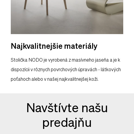
Najkvalitnejšie materiály
Stolička NODO je vyrobená z masívneho jaseňa a je k
dispozícii v rôznych povrchových úpravách - látkových
poťahoch alebo v našej najkvalitnejšej koži.
Navštívte našu
predajňu