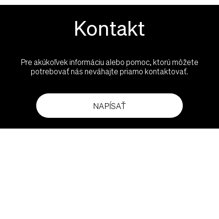
Kontakt
Pre akúkoľvek informáciu alebo pomoc, ktorú môžete
potrebovať nás neváhajte priamo kontaktovať.
NAPÍSAŤ