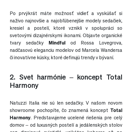
Po prvýkrát máte možnosť vidieť a vyskúšať si
naživo najnovšie a najobľúbenejšie modely sedačiek,
kresiel a postelí, ktoré vznikli v spolupráci so
svetovými dizajnérskymi ikonami. Objavte organické
tvary sedačky
Mindful
od Rossa Lovegrova,
nadčasovú eleganciu modelov od Marcela Wandersa
či inovatívne kúsky, ktoré definujú trendy v bývaní.
2. Svet harmónie – koncept Total
Harmony
Natuzzi Italia nie sú len sedačky. V našom novom
showroome pochopíte, čo znamená koncept
Total
Harmony
. Predstavujeme ucelené riešenia pre celý
domov – od luxusných postelí a jedálenských stolov