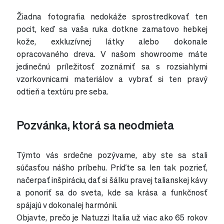
Žiadna fotografia nedokáže sprostredkovať ten
pocit, keď sa vaša ruka dotkne zamatovo hebkej
kože, exkluzívnej látky alebo dokonale
opracovaného dreva. V našom showroome máte
jedinečnú príležitosť zoznámiť sa s rozsiahlymi
vzorkovnicami materiálov a vybrať si ten pravý
odtieň a textúru pre seba.
Pozvánka, ktorá sa neodmieta
Týmto vás srdečne pozývame, aby ste sa stali
súčasťou nášho príbehu. Príďte sa len tak pozrieť,
načerpať inšpiráciu, dať si šálku pravej talianskej kávy
a ponoriť sa do sveta, kde sa krása a funkčnosť
spájajú v dokonalej harmónii.
Objavte, prečo je Natuzzi Italia už viac ako 65 rokov