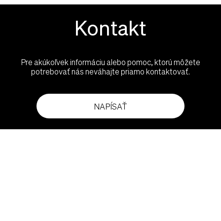
Kontakt
Pre akúkoľvek informáciu alebo pomoc, ktorú môžete
potrebovať nás neváhajte priamo kontaktovať.
NAPÍSAŤ