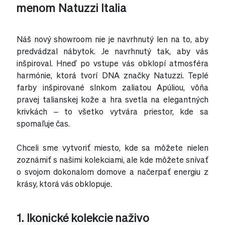
menom Natuzzi Italia
Náš nový showroom nie je navrhnutý len na to, aby
predvádzal nábytok. Je navrhnutý tak, aby vás
inšpiroval. Hneď po vstupe vás obklopí atmosféra
harmónie, ktorá tvorí DNA značky Natuzzi. Teplé
farby inšpirované slnkom zaliatou Apúliou, vôňa
pravej talianskej kože a hra svetla na elegantných
krivkách – to všetko vytvára priestor, kde sa
spomaľuje čas.
Chceli sme vytvoriť miesto, kde sa môžete nielen
zoznámiť s našimi kolekciami, ale kde môžete snívať
o svojom dokonalom domove a načerpať energiu z
krásy, ktorá vás obklopuje.
1. Ikonické kolekcie naživo