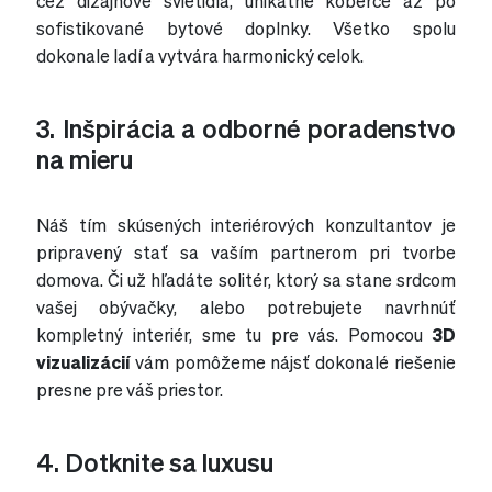
cez dizajnové svietidlá, unikátne koberce až po
sofistikované bytové doplnky. Všetko spolu
dokonale ladí a vytvára harmonický celok.
3. Inšpirácia a odborné poradenstvo
na mieru
Náš tím skúsených interiérových konzultantov je
pripravený stať sa vaším partnerom pri tvorbe
domova. Či už hľadáte solitér, ktorý sa stane srdcom
vašej obývačky, alebo potrebujete navrhnúť
kompletný interiér, sme tu pre vás. Pomocou
3D
vizualizácií
vám pomôžeme nájsť dokonalé riešenie
presne pre váš priestor.
4. Dotknite sa luxusu