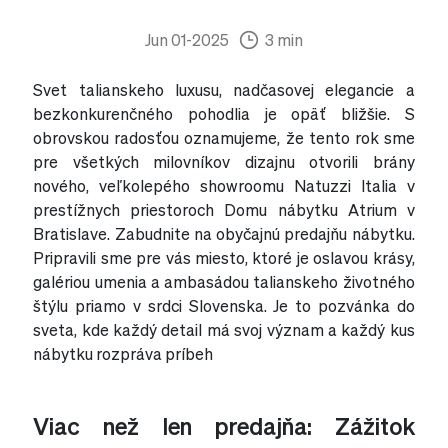
Jun 01-2025
3 min
Svet talianskeho luxusu, nadčasovej elegancie a
bezkonkurenčného pohodlia je opäť bližšie. S
obrovskou radosťou oznamujeme, že tento rok sme
pre všetkých milovníkov dizajnu otvorili brány
nového, veľkolepého showroomu Natuzzi Italia v
prestížnych priestoroch Domu nábytku Atrium v
Bratislave. Zabudnite na obyčajnú predajňu nábytku.
Pripravili sme pre vás miesto, ktoré je oslavou krásy,
galériou umenia a ambasádou talianskeho životného
štýlu priamo v srdci Slovenska. Je to pozvánka do
sveta, kde každý detail má svoj význam a každý kus
nábytku rozpráva príbeh
Viac než len predajňa: Zážitok