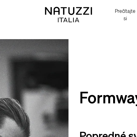
Prečítajte
si
Formwa
Popredné sv