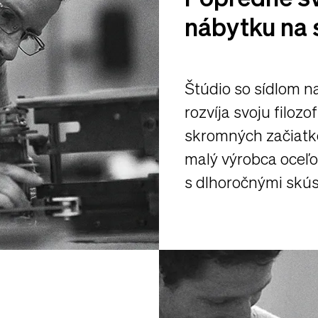
nábytku na 
Štúdio so sídlom 
rozvíja svoju filozo
skromných začiatko
malý výrobca oceľ
s dlhoročnými skús