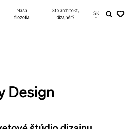
Naša
Ste architekt,
SK
filozofia
dizajnér?
y Design
etové štúdio dizajnu