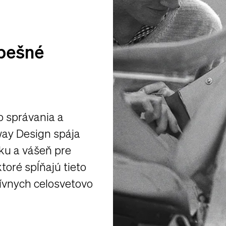
spešné
o správania a
way Design spája
iku a vášeň pre
toré spĺňajú tieto
atívnych celosvetovo