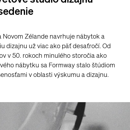
sedenie
na Novom Zélande navrhuje nábytok a
fiu dizajnu už viac ako päť desaťročí. Od
v v 50. rokoch minulého storočia ako
ového nábytku sa Formway stalo štúdiom
enosťami v oblasti výskumu a dizajnu.