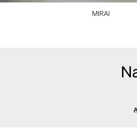
MIRAI
Na
A