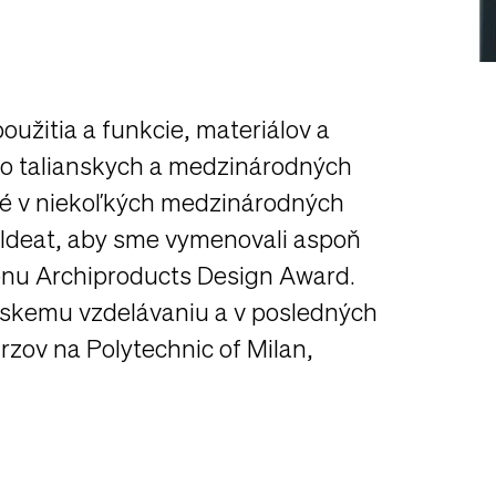
oužitia a funkcie, materiálov a
ho talianskych a medzinárodných
ané v niekoľkých medzinárodných
, Ideat, aby sme vymenovali aspoň
cenu Archiproducts Design Award.
rskemu vzdelávaniu a v posledných
zov na Polytechnic of Milan,