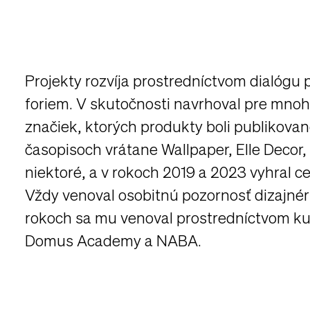
Projekty rozvíja prostredníctvom dialógu p
foriem. V skutočnosti navrhoval pre mno
značiek, ktorých produkty boli publikov
časopisoch vrátane Wallpaper, Elle Decor
niektoré, a v rokoch 2019 a 2023 vyhral 
Vždy venoval osobitnú pozornosť dizajné
rokoch sa mu venoval prostredníctvom kur
Domus Academy a NABA.