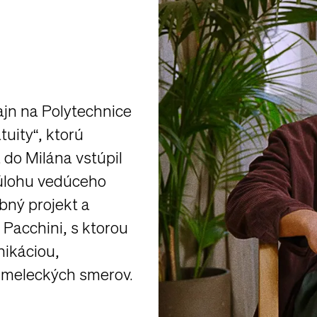
ajn na Polytechnice
uity“, ktorú
 do Milána vstúpil
l úlohu vedúceho
bný projekt a
 Pacchini, s ktorou
ikáciou,
umeleckých smerov.