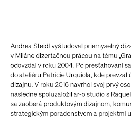
Andrea Steidl vyštudoval priemyselný diz
v Miláne dizertačnou prácou na tému „Grat
odovzdal v roku 2004. Po presťahovaní sa
do ateliéru Patricie Urquiola, kde prevza
dizajnu. V roku 2016 navrhol svoj prvý oso
následne spoluzaložil ar-o studio s Raquel
sa zaoberá produktovým dizajnom, komun
strategickým poradenstvom a projektmi 