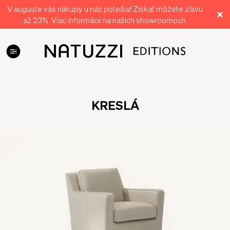
V auguste vás nákupy u nás potešia! Získať môžete zľavu
až 23%. Viac informácii na našich showroomoch.
KRESLÁ