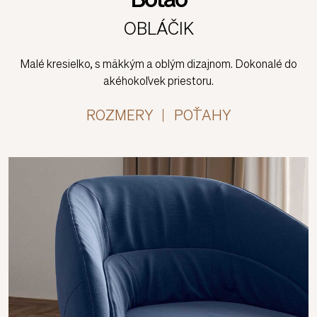
Botao
OBLÁČIK
Malé kresielko, s mäkkým a oblým dizajnom. Dokonalé do
akéhokoľvek priestoru.
ROZMERY
POŤAHY