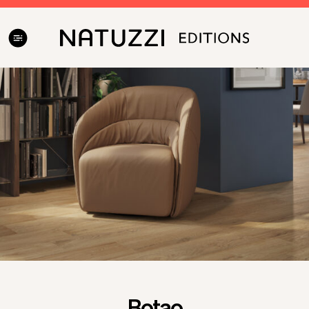
V auguste vás nákupy u nás potešia! Získať môžete zľavu
až 23%. Viac informácii na našich showroomoch.