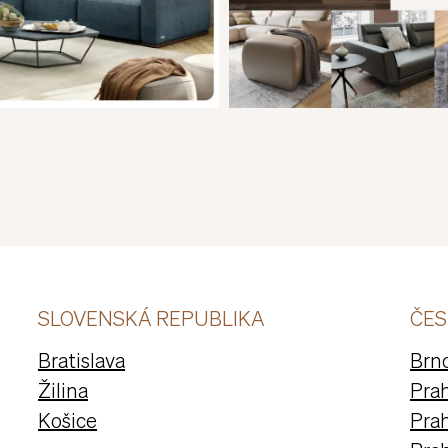
SLOVENSKÁ REPUBLIKA
ČES
Bratislava
Brn
Žilina
Prah
Košice
Prah