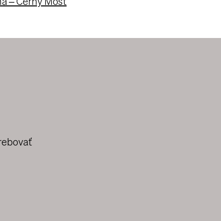
ha – Černý Most
rebovať