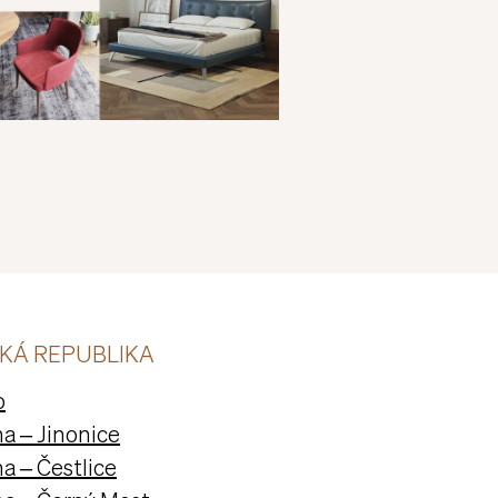
KÁ REPUBLIKA
o
a – Jinonice
a – Čestlice