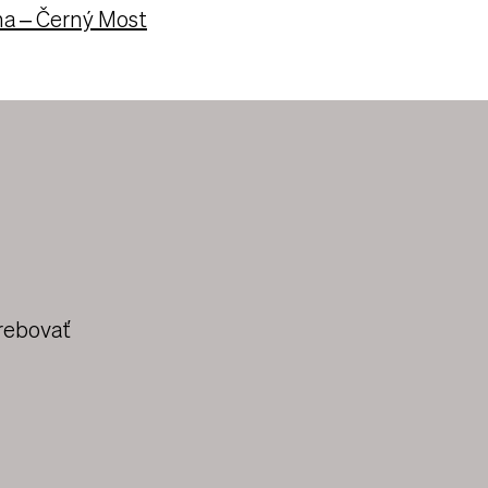
ha – Černý Most
rebovať