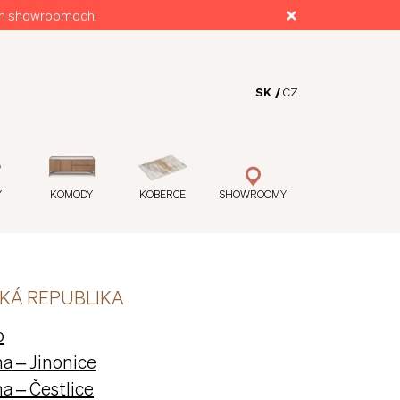
ich showroomoch.
SK
CZ
Y
KOMODY
KOBERCE
SHOWROOMY
KÁ REPUBLIKA
o
a – Jinonice
a – Čestlice