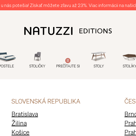
u nás potešia! Získať môžete zľavu až 23%. Viac informácii na naš
POSTELE
STOLIČKY
PREČÍTAJTE SI
STOLY
STOLÍK
SLOVENSKÁ REPUBLIKA
ČES
Bratislava
Brn
Žilina
Prah
Košice
Prah