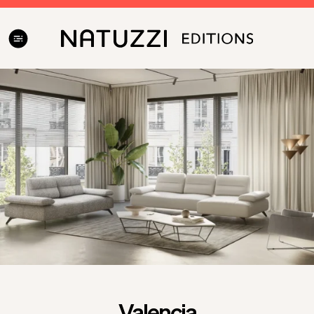
V auguste vás nákupy u nás potešia! Získať môžete zľavu
až 23%. Viac informácii na našich showroomoch.