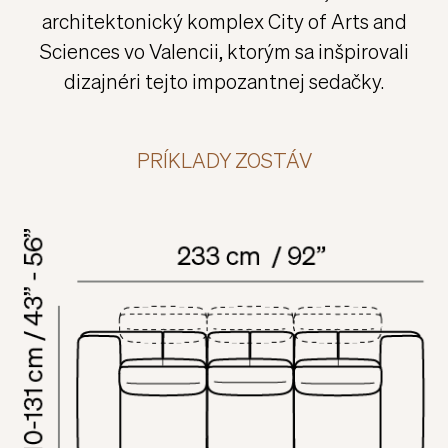
rafinovaných líniách a tvaroch sedačky
Valencia. Je moderná a futuristická, takmer ako
architektonický komplex City of Arts and
Sciences vo Valencii, ktorým sa inšpirovali
dizajnéri tejto impozantnej sedačky.
PRÍKLADY ZOSTÁV