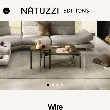
V auguste vás nákupy u nás potešia! Získať môžete zľavu
až 23%. Viac informácii na našich showroomoch.