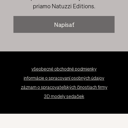
Pre akúkoľvek informáciu alebo pomoc, ktorú
môžete potrebovať neváhajte kontaktovať
priamo Natuzzi Editions.
Napísať
všeobecné obchodné podmienky
informácie o spracovaní osobných údajov
záznam o spracovateľských činostiach firmy
3D modely sedačiek